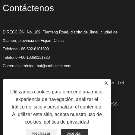
Contáctenos
DIRECCIÓN: No. 189, Tianfeng Road, distrito de Jimei, ciudad de
Xiamen, provincia de Fujian, China
Teléfono:
+86-592-6101699
Teléfono:
+86-18860131720
Correo electrónico:
hui@xmhuimei.com
X
Copyright © 2024 Xiamen Huimei Industry and Trade Co., Ltd.
Utilizamos cookies para ofrecerle una mejor
experiencia de navegación, analizar el
Todos los derechos reservados.
Enlaces
Sitemap
RSS
tráfico del sitio y personalizar el contenido.
Al utilizar este sitio, acepta nuestro uso de
cookies.
política de privacidad
XML
Privacy Policy
Rechazar
Aceptar