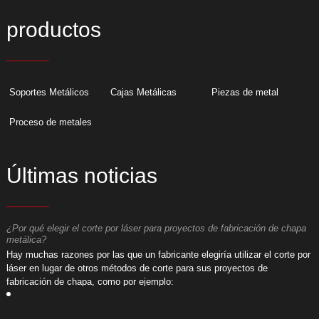
productos
Soportes Metálicos
Cajas Metálicas
Piezas de metal
Proceso de metales
Últimas noticias
¿Por qué elegir el corte por láser para proyectos de fabricación de chapa
¿
metálica?
m
or
​Hay muchas razones por las que un fabricante elegiría utilizar el corte por
​
láser en lugar de otros métodos de corte para sus proyectos de
l
fabricación de chapa, como por ejemplo:
f