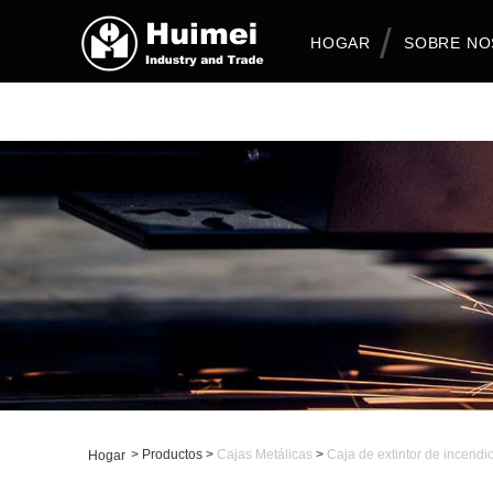
HOGAR
SOBRE N
>
Productos
>
Cajas Metálicas
>
Caja de extintor de incendi
Hogar