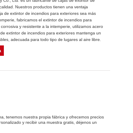
Co., Ltd. es un fabricante de cajas de extintor de
 calidad. Nuestros productos tienen una ventaja
ja de extintor de incendios para exteriores sea más
ntemperie, fabricamos el extintor de incendios para
orrosiva y resistente a la intemperie, utilizamos acero
 de extintor de incendios para exteriores mantenga un
bles, adecuada para todo tipo de lugares al aire libre.
a
na, tenemos nuestra propia fábrica y ofrecemos precios
sonalizado y recibir una muestra gratis, déjenos un