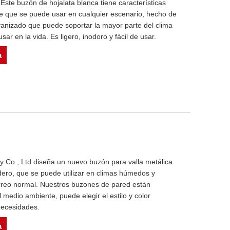
Este buzón de hojalata blanca tiene características
e que se puede usar en cualquier escenario, hecho de
lvanizado que puede soportar la mayor parte del clima
usar en la vida. Es ligero, inodoro y fácil de usar.
a
 Co., Ltd diseña un nuevo buzón para valla metálica
dero, que se puede utilizar en climas húmedos y
rreo normal. Nuestros buzones de pared están
medio ambiente, puede elegir el estilo y color
necesidades.
a