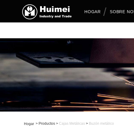
HOGAR
SOBRE N
>
Productos
>
Cajas Metálicas
>
Buzón metálico
Hogar