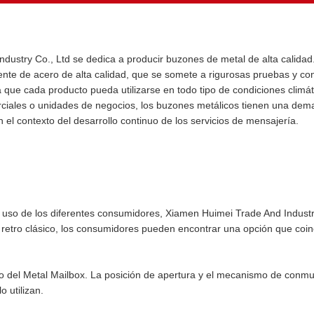
dustry Co., Ltd se dedica a producir buzones de metal de alta calidad
te de acero de alta calidad, que se somete a rigurosas pruebas y contr
a que cada producto pueda utilizarse en todo tipo de condiciones climát
merciales o unidades de negocios, los buzones metálicos tienen una d
 el contexto del desarrollo continuo de los servicios de mensajería.
e uso de los diferentes consumidores, Xiamen Huimei Trade And Industry
o retro clásico, los consumidores pueden encontrar una opción que coi
no del Metal Mailbox. La posición de apertura y el mecanismo de conm
 utilizan.