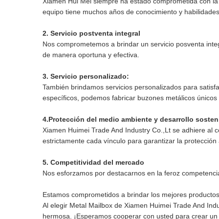
Xiamen Hui Mei siempre ha estado comprometida con la inv
equipo tiene muchos años de conocimiento y habilidades p
2. Servicio postventa integral
Nos comprometemos a brindar un servicio posventa integ
de manera oportuna y efectiva.
3. Servicio personalizado:
También brindamos servicios personalizados para satisfac
específicos, podemos fabricar buzones metálicos únicos 
4.Protección del medio ambiente y desarrollo sosten
Xiamen Huimei Trade And Industry Co.,Lt se adhiere al c
estrictamente cada vínculo para garantizar la protección
5. Competitividad del mercado
Nos esforzamos por destacarnos en la feroz competencia 
Estamos comprometidos a brindar los mejores productos y
Al elegir Metal Mailbox de Xiamen Huimei Trade And Indu
hermosa. ¡Esperamos cooperar con usted para crear un e