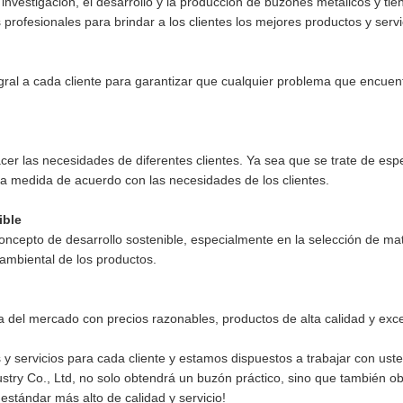
estigación, el desarrollo y la producción de buzones metálicos y tien
rofesionales para brindar a los clientes los mejores productos y servi
ral a cada cliente para garantizar que cualquier problema que encuen
er las necesidades de diferentes clientes. Ya sea que se trate de espec
a medida de acuerdo con las necesidades de los clientes.
ible
oncepto de desarrollo sostenible, especialmente en la selección de ma
 ambiental de los productos.
del mercado con precios razonables, productos de alta calidad y excel
 servicios para cada cliente y estamos dispuestos a trabajar con uste
stry Co., Ltd, no solo obtendrá un buzón práctico, sino que también o
stándar más alto de calidad y servicio!