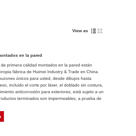
View as
ontados en la pared
 de primera calidad montados en la pared están
propia fábrica de Huimei Industry & Trade en China.
buzones únicos para usted, desde dibujos hasta
o, incluido el corte por láser, el doblado sin costura,
imiento anticorrosión para exteriores, está sujeto a un
s productos terminados son impermeables, a prueba de
a