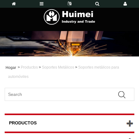
>
Productos
>
Soportes Metálicos
>
Soportes metálicos para
Hogar
automóviles
PRODUCTOS