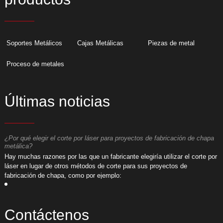
Soportes Metálicos
Cajas Metálicas
Piezas de metal
Proceso de metales
Últimas noticias
¿Por qué elegir el corte por láser para proyectos de fabricación de chapa
¿
metálica?
m
or
​Hay muchas razones por las que un fabricante elegiría utilizar el corte por
​
láser en lugar de otros métodos de corte para sus proyectos de
l
fabricación de chapa, como por ejemplo:
f
Contáctenos