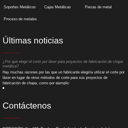
Soportes Metálicos
Cajas Metálicas
Piezas de metal
Proceso de metales
Últimas noticias
¿Por qué elegir el corte por láser para proyectos de fabricación de chapa
¿
metálica?
m
or
​Hay muchas razones por las que un fabricante elegiría utilizar el corte por
​
láser en lugar de otros métodos de corte para sus proyectos de
l
fabricación de chapa, como por ejemplo:
f
Contáctenos