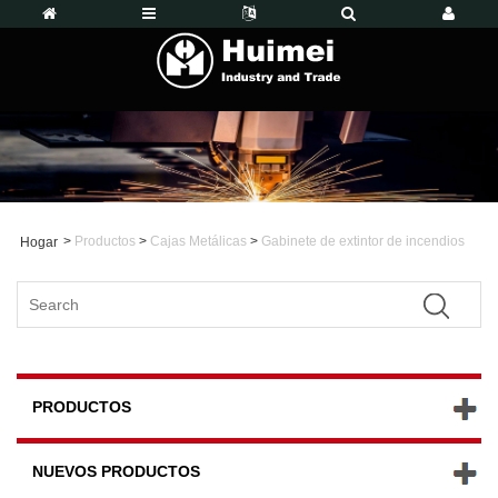
>
Productos
>
Cajas Metálicas
>
Gabinete de extintor de incendios
Hogar
PRODUCTOS
NUEVOS PRODUCTOS