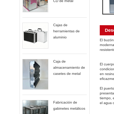
CD de metal
Cajas de
Des
herramientas de
aluminio
El buzón
moderna,
resisten
Caja de
El cuerp
almacenamiento de
condicio
casetes de metal
en resin
eficazmen
El puert
presenta
tiempo, 
Fabricación de
el agua 
gabinetes metálicos