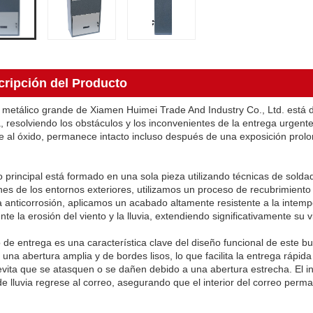
cripción del Producto
 metálico grande de Xiamen Huimei Trade And Industry Co., Ltd. está 
 resolviendo los obstáculos y los inconvenientes de la entrega urgente
te al óxido, permanece intacto incluso después de una exposición prolo
o principal está formado en una sola pieza utilizando técnicas de solda
nes de los entornos exteriores, utilizamos un proceso de recubrimiento
a anticorrosión, aplicamos un acabado altamente resistente a la intemp
te la erosión del viento y la lluvia, extendiendo significativamente su vi
o de entrega es una característica clave del diseño funcional de este bu
 una abertura amplia y de bordes lisos, lo que facilita la entrega rápi
evita que se atasquen o se dañen debido a una abertura estrecha. El ing
de lluvia regrese al correo, asegurando que el interior del correo perm