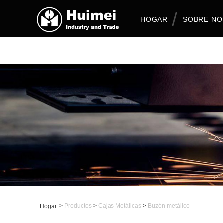
HOGAR
SOBRE N
>
Productos
>
Cajas Metálicas
>
Buzón metálico
Hogar