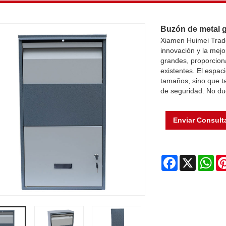
Buzón de metal 
Xiamen Huimei Trade
innovación y la mej
grandes, proporcion
existentes. El espac
tamaños, sino que t
de seguridad. No du
Enviar Consult
Facebook
X
Wh