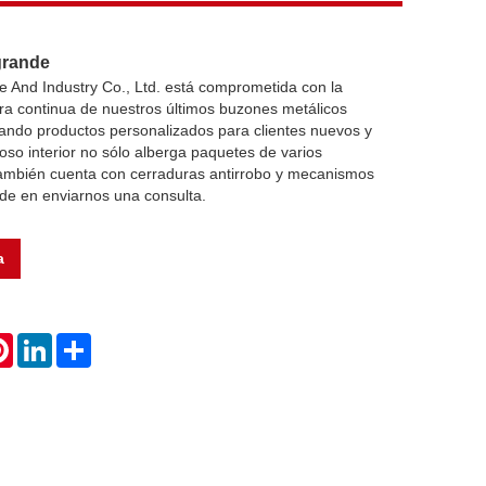
grande
 And Industry Co., Ltd. está comprometida con la
ora continua de nuestros últimos buzones metálicos
ando productos personalizados para clientes nuevos y
ioso interior no sólo alberga paquetes de varios
ambién cuenta con cerraduras antirrobo y mecanismos
de en enviarnos una consulta.
a
atsApp
Pinterest
LinkedIn
Share