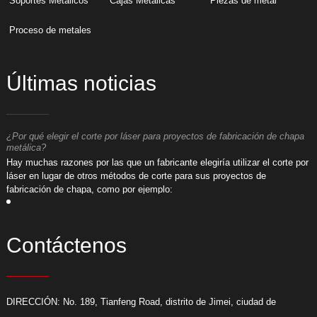
Soportes Metálicos
Cajas Metálicas
Piezas de metal
Proceso de metales
Últimas noticias
¿Por qué elegir el corte por láser para proyectos de fabricación de chapa
¿
metálica?
m
or
​Hay muchas razones por las que un fabricante elegiría utilizar el corte por
​
láser en lugar de otros métodos de corte para sus proyectos de
l
fabricación de chapa, como por ejemplo:
f
Contáctenos
DIRECCIÓN: No. 189, Tianfeng Road, distrito de Jimei, ciudad de