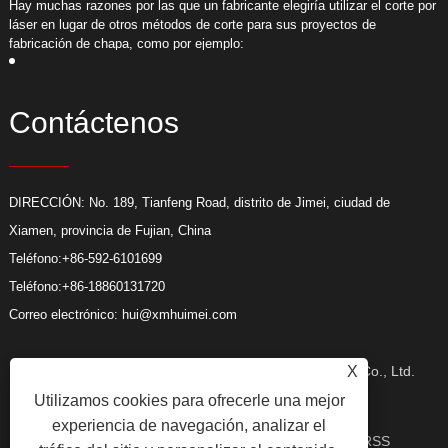
or
​Hay muchas razones por las que un fabricante elegiría utilizar el corte por
​
láser en lugar de otros métodos de corte para sus proyectos de
l
fabricación de chapa, como por ejemplo:
f
Contáctenos
DIRECCIÓN: No. 189, Tianfeng Road, distrito de Jimei, ciudad de
Xiamen, provincia de Fujian, China
Teléfono:
+86-592-6101699
Teléfono:
+86-18860131720
Correo electrónico:
hui@xmhuimei.com
Copyright © 2024 Xiamen Huimei Industry and Trade Co., Ltd.
X
Utilizamos cookies para ofrecerle una mejor
experiencia de navegación, analizar el
Todos los derechos reservados.
Enlaces
Sitemap
RSS