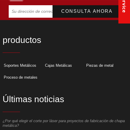
productos
Soportes Metálicos
Cajas Metálicas
Piezas de metal
Proceso de metales
Últimas noticias
¿Por qué elegir el corte por láser para proyectos de fabricación de chapa
¿
metálica?
m