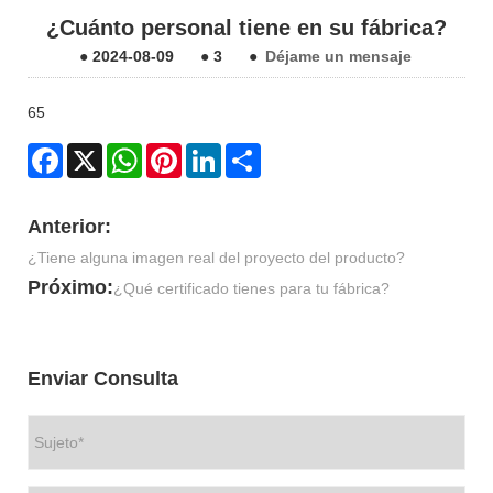
¿Cuánto personal tiene en su fábrica?
●
2024-08-09
●
3
●
Déjame un mensaje
65
Facebook
X
WhatsApp
Pinterest
LinkedIn
Share
Anterior:
¿Tiene alguna imagen real del proyecto del producto?
Próximo:
¿Qué certificado tienes para tu fábrica?
Enviar Consulta