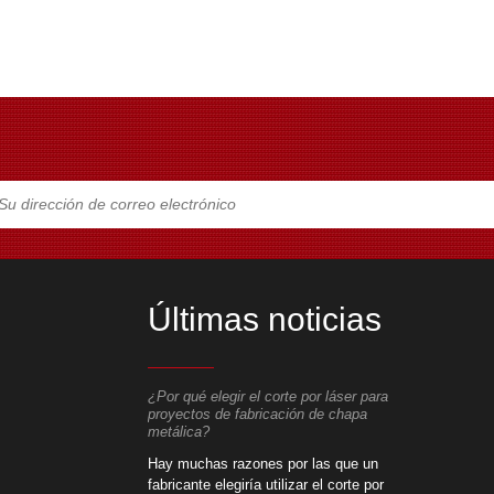
Últimas noticias
 corte por láser para
¿Por qué elegir el corte por láser para
¿Por qué eleg
icación de chapa
proyectos de fabricación de chapa
proyectos de
metálica?
metálica?
es por las que un
​Hay muchas razones por las que un
​Hay muchas 
utilizar el corte por
fabricante elegiría utilizar el corte por
fabricante ele