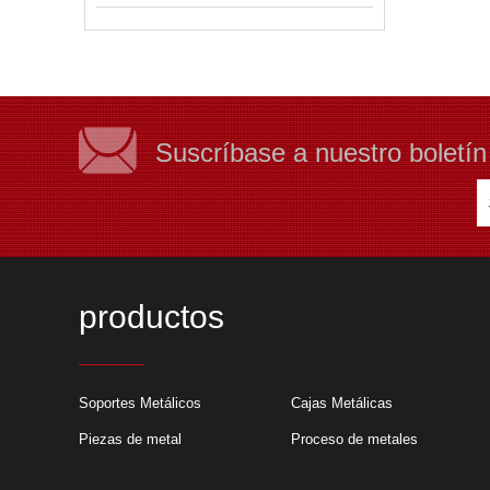
Suscríbase a nuestro boletín
productos
¿Por qué elegir el
Soportes Metálicos
Cajas Metálicas
proyectos de fabr
metálica?
Piezas de metal
Proceso de metales
​Hay muchas razon
fabricante elegiría 