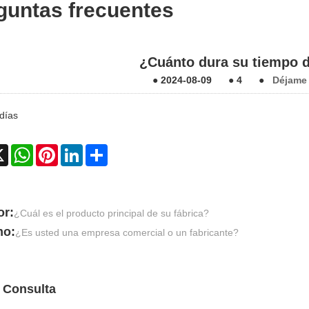
guntas frecuentes
¿Cuánto dura su tiempo 
●
2024-08-09
●
4
●
Déjame
días
ebook
X
WhatsApp
Pinterest
LinkedIn
Share
or:
¿Cuál es el producto principal de su fábrica?
mo:
¿Es usted una empresa comercial o un fabricante?
 Consulta