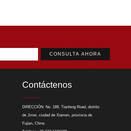
Contáctenos
ir el corte por láser para
DIRECCIÓN: No. 189, Tianfeng Road, distrito
 fabricación de chapa
de Jimei, ciudad de Xiamen, provincia de
razones por las que un
Fujian, China
giría utilizar el corte por