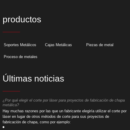
productos
Soportes Metálicos
Cajas Metálicas
Piezas de metal
Proceso de metales
Últimas noticias
¿Por qué elegir el corte por láser para proyectos de fabricación de chapa
¿
metálica?
m
or
​Hay muchas razones por las que un fabricante elegiría utilizar el corte por
​
láser en lugar de otros métodos de corte para sus proyectos de
l
fabricación de chapa, como por ejemplo:
f