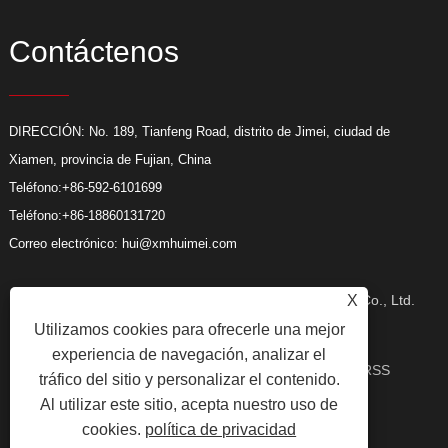
Contáctenos
DIRECCIÓN: No. 189, Tianfeng Road, distrito de Jimei, ciudad de
Xiamen, provincia de Fujian, China
Teléfono:
+86-592-6101699
Teléfono:
+86-18860131720
Correo electrónico:
hui@xmhuimei.com
X
Copyright © 2024 Xiamen Huimei Industry and Trade Co., Ltd.
Utilizamos cookies para ofrecerle una mejor
experiencia de navegación, analizar el
Todos los derechos reservados.
Enlaces
Sitemap
RSS
tráfico del sitio y personalizar el contenido.
Al utilizar este sitio, acepta nuestro uso de
cookies.
política de privacidad
XML
Privacy Policy